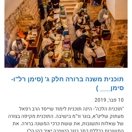
תוכנית משנה ברורה חלק ג' (סימן רל"ו-
סימן___ )
10 פבר, 2019
"תוכנית הלכה"- הינה תוכנית לימוד שייסד הרב רפאל
מעתוק שליט"א, בוגר ור"מ בישיבה. התוכנית מקיפה בצורה
של שאלות ותשובות, את ששת כרכי המשנה ברורה. את
התשובות בכללם כתב בוגר הישיבה יאיר כהן הי"ו.