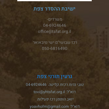
ישיבת ההסדר צפת
משרדים-
04-6924646
office@tsfat.org.il
רכז שבושי"ם ישי נויבאואר
050-6816490
גרעין תורני צפת
טובי גדות רכזת קליטה
04-6924646
דוא"ל: tovi@yhtsfat.org.il
יואב הופמן רכז פעילות
דוא"ל: yoavhofm@gmail.com