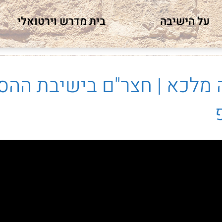
על הישיבה
בית מדרש וירטואלי
 מלכא | חצר"ם בישיבת ההסד