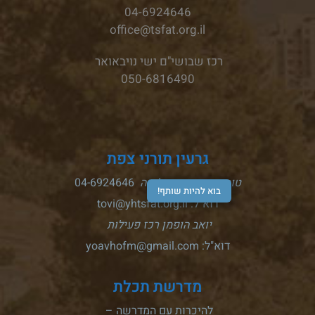
04-6924646
office@tsfat.org.il
רכז שבושי"ם ישי נויבאואר
050-6816490
גרעין תורני צפת
טובי גדות רכזת קליטה
04-6924646
בוא להיות שותף!
דוא"ל: tovi@yhtsfat.org.il
יואב הופמן רכז פעילות
דוא"ל: yoavhofm@gmail.com
מדרשת תכלת
להיכרות עם המדרשה –