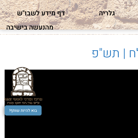
גלריה
דף מידע לשבו"ש
מהנעשה בישיבה
ח | תש"פ
בוא להיות שותף!