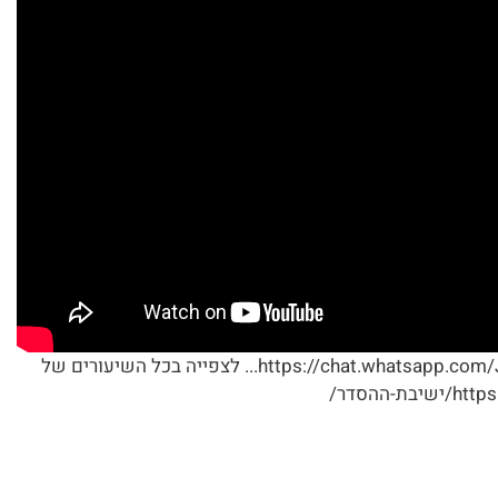
לקבלת שיעורים בוואצפ והודעות על שידורים חיים לחצו כאן: https://chat.whatsapp.com/JiCIGpTrj71... לצפייה בכל השיעורים של