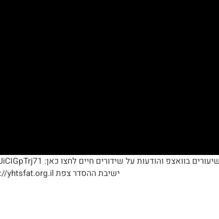
ישיבת ההסדר צפת https://yhtsfat.org.il/ישיבת-ההסדר/