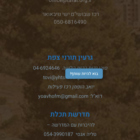
office@tsfat.org.il
רכז שבושי"ם ישי נויבאואר
050-6816490
גרעין תורני צפת
טובי גדות רכזת קליטה
04-6924646
בוא להיות שותף!
דוא"ל: tovi@yhtsfat.org.il
יואב הופמן רכז פעילות
דוא"ל: yoavhofm@gmail.com
מדרשת תכלת
להיכרות עם המדרשה –
טליה אגסי 054-3990187