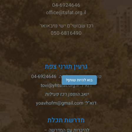
04-6924646
office@tsfat.org.il
רכז שבושי"ם ישי נויבאואר
050-6816490
גרעין תורני צפת
טובי גדות רכזת קליטה
04-6924646
בוא להיות שותף!
דוא"ל: tovi@yhtsfat.org.il
יואב הופמן רכז פעילות
דוא"ל: yoavhofm@gmail.com
מדרשת תכלת
להיכרות עם המדרשה –