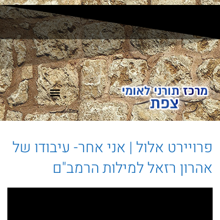
משחק ODT מרוץ בצפת
פרויירט אלול | אני אחר- עיבודו של
אהרון רזאל למילות הרמב"ם