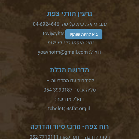
גרעין תורני צפת
טובי גדות רכזת קליטה
04-6924646
דוא"ל: tovi@yhtsfat.org.il
בוא להיות שותף!
יואב הופמן רכז פעילות
דוא"ל: yoavhofm@gmail.com
מדרשת תכלת
להיכרות עם המדרשה –
טליה אגסי 054-3990187
דוא"ל מדרשה:
tchelet@tsfat.org.il
רוח צפת- מרכז סיור והדרכה
רכזת הדרכה – חנה קארו 052-7710111