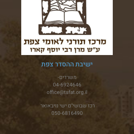
ישיבת ההסדר צפת
משרדים-
04-6924646
office@tsfat.org.il
רכז שבושי"ם ישי נויבאואר
050-6816490