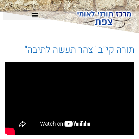
משחק ODT מרוץ בצפת
תורה קי"ב "צהר תעשה לתיבה"